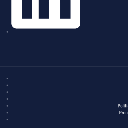
Polít
Proc