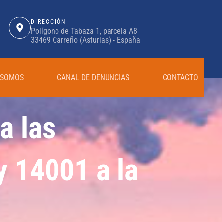
DIRECCIÓN
Polígono de Tabaza 1, parcela A8
33469 Carreño (Asturias) - España
 SOMOS
CANAL DE DENUNCIAS
CONTACTO
a las
y 14001 a la