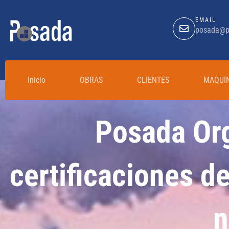
EMAIL
posada@p
Inicio
OBRAS
CLIENTES
MAQUI
Posada Org
certificaciones d
n