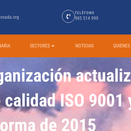
TELÉFONO
osada.org
985 514 999
NARIA
SECTORES
NOTICIAS
QUIENES
anización actualiz
e calidad ISO 9001 
orma de 2015