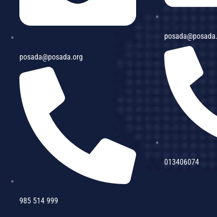
posada@posada
posada@posada.org
013406074
985 514 999