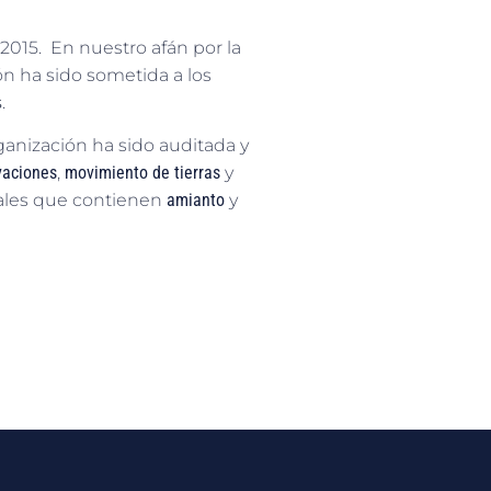
2015. En nuestro afán por la
ón ha sido sometida a los
s
.
anización ha sido auditada y
vaciones
,
movimiento de tierras
y
icales que contienen
amianto
y