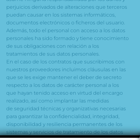
perjuicios derivados de alteraciones que terceros
puedan causar en los sistemas informáticos,
documentos electrónicos o ficheros del usuario.
Además, todo el personal con acceso a los datos
personales ha sido formado y tiene conocimiento
de sus obligaciones con relación a los
tratamientos de sus datos personales.
En el caso de los contratos que suscribimos con
nuestros proveedores incluimos cláusulas en las
que se les exige mantener el deber de secreto
respecto a los datos de carácter personal a los
que hayan tenido acceso en virtud del encargo
realizado, así como implantar las medidas
de seguridad técnicas y organizativas necesarias
para garantizar la confidencialidad, integridad,
disponibilidad y resiliencia permanentes de los
sistemas y servicios de tratamiento de los datos
personales.