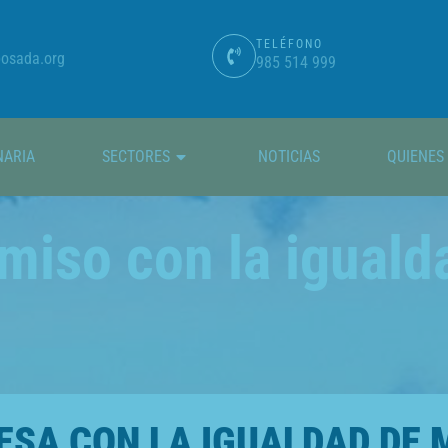
TELÉFONO
osada.org
985 514 999
NARIA
SECTORES
NOTICIAS
QUIENES
iso con la iguald
SA CON LA IGUALDAD DE 