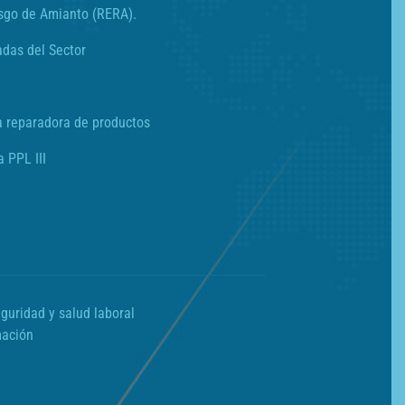
sgo de Amianto (RERA).
adas del Sector
a reparadora de productos
a PPL III
guridad y salud laboral
mación