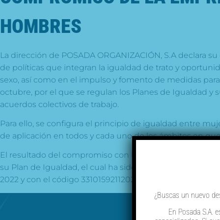
HOMBRES
La dirección de POSADA ORGANIZACIÓN, S.A declara su c
de políticas que integran la igualdad de trato y oportun
sexo, así como en el impulso y fomento de medidas para 
octubre, por el que se regulan los Planes de Igualdad y s
acuerdos colectivos de trabajo.
Para ello, se configura el principio de igualdad entre mu
de aplicación en todos y cada uno de los ámbitos en que 
El resultado del compromiso con la Igualdad entre muj
su Plan de Igualdad, el cual ha sido firmado el 3 de octu
2022 y con el código 33101592112022.
¿Buscas un nuevo desa
En Posada S.A. e