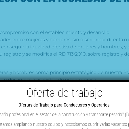
ompromiso con el establecimiento y desarrollo
idades entre mujeres y hombres, sin discriminar directa 
conseguir la igualdad efectiva de mujeres y hombres, y 
u registro y se modifica el RD 713/2010, sobre registro y 
jeres y hombres como principio estratégico de nuestra Pol
se desarrolla la actividad de esta empresa.
Oferta de trabajo
eres y hombres existente en POSADA ORGANIZACIÓN, S.A 
bre de 2022 e inscrito en el registro de convenios colecti
Ofertas de Trabajo para Conductores y Operarios:
fío profesional en el sector de la construcción y transporte pesado? ¡E
stamos ampliando nuestro equipo y necesitamos cubrir varias vacantes