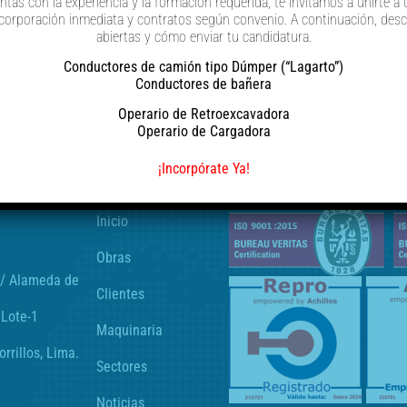
entas con la experiencia y la formación requerida, te invitamos a unirte 
ncorporación inmediata y contratos según convenio. A continuación, desc
abiertas y cómo enviar tu candidatura.
Conductores de camión tipo Dúmper (“Lagarto”)
Conductores de bañera
Operario de Retroexcavadora
Operario de Cargadora
 PE
Mapa web
CERTIFICACIONES
¡Incorpórate Ya!
Inicio
Obras
C/ Alameda de
Clientes
 Lote-1
Maquinaria
orrillos, Lima.
Sectores
Noticias