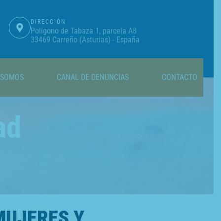
DIRECCIÓN
Polígono de Tabaza 1, parcela A8
33469 Carreño (Asturias) - España
 SOMOS
CANAL DE DENUNCIAS
CONTACTO
ad
MUJERES Y