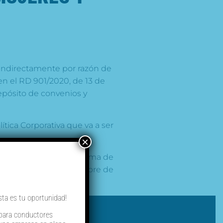
o indirectamente por razón de
en el RD 901/2020, de 13 de
depósito de convenios y
ítica Corporativa que va a ser
×
se consolida con la firma de
vos con fecha 11 de octubre de
sta es tu oportunidad!
 para conductores