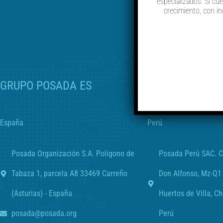
especializados. Si cu
crecimiento, con i
GRUPO POSADA ES
GRUPO POSADA
España
Perú
Posada Organización S.A. Polígono de
Posada Perú SAC. 
Tabaza 1, parcela A8 33469 Carreño
Don Alfonso, Mz-Q1
(Asturias) - España
Huertos de Villa, Ch
posada@posada.org
Perú