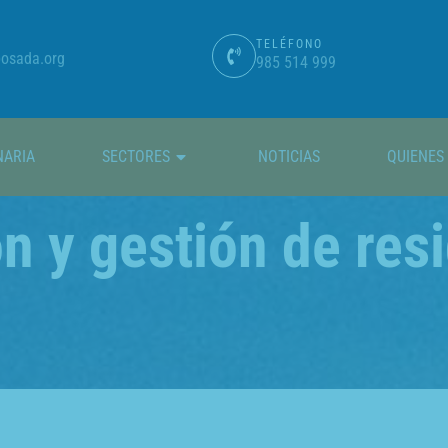
TELÉFONO
osada.org
985 514 999
NARIA
SECTORES
NOTICIAS
QUIENES
ón y gestión de res