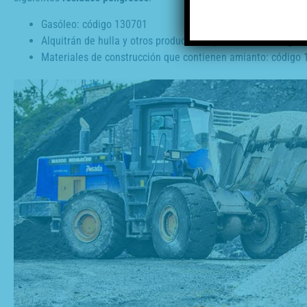
Gasóleo: código 130701
Alquitrán de hulla y otros productos alquitranados: código 
Materiales de construcción que contienen amianto: código