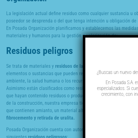
La legislación actual define residuo como cualquier sustancia u o
poseedor se desprenda o del que tenga intención u obligación de
En Posada Organización planificamos y establecemos las medidas
materiales y humanos para la gestión o valorización de:
Residuos peligros
Se trata de materiales y
residuos de la construcción y demolición
¿Buscas un nuevo desa
elementos o sustancias que pueden representar un peligro para e
ambiente, la salud humana o los recursos naturales, en cualquier e
En Posada S.A. e
Asimismo están clasificados como residuos peligrosos los envases
especializados. Si cu
crecimiento, con i
que hayan contenido residuos o productos considerados peligroso
de la construcción, nuestra empresa tiene experiencia en la gesti
que contienen amianto, un material altamente peligroso,
desmont
fibrocemento y retirada de uralita.
Posada Organización cuenta con autorización para la gestión de l
siguientes
residuos peligrosos
: