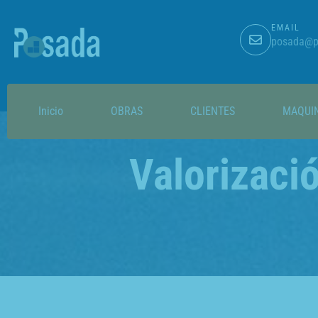
EMAIL
posada@p
Inicio
OBRAS
CLIENTES
MAQUI
Valorizaci