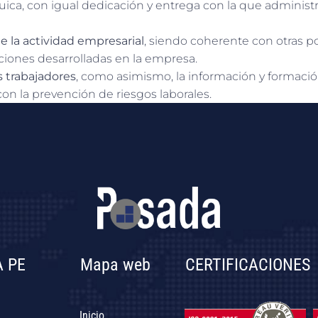
quica, con igual dedicación y entrega con la que administr
la actividad empresarial
, siendo coherente con otras p
nciones desarrolladas en la empresa.
s trabajadores
, como asimismo, la información y formación
n la prevención de riesgos laborales.
 PE
Mapa web
CERTIFICACIONES
Inicio