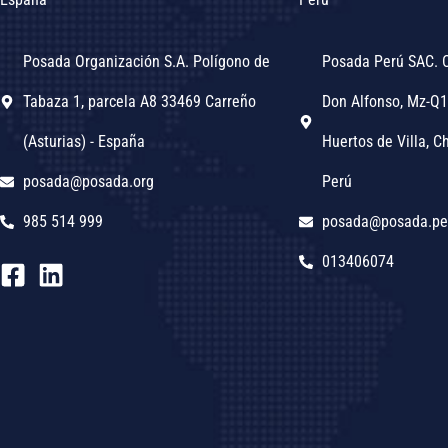
Posada Organización S.A. Polígono de
Posada Perú SAC. 
Tabaza 1, parcela A8 33469 Carreño
Don Alfonso, Mz-Q1
(Asturias) - España
Huertos de Villa, Ch
posada@posada.org
Perú
985 514 999
posada@posada.pe
013406074