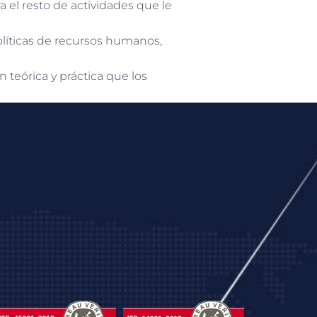
a el resto de actividades que le
olíticas de recursos humanos,
 teórica y práctica que los