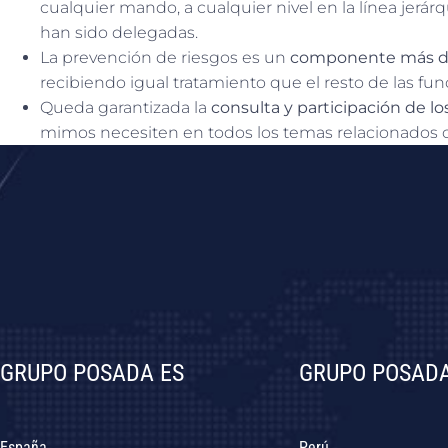
cualquier mando, a cualquier nivel en la línea jerár
han sido delegadas.
La prevención de riesgos es un
componente más de 
recibiendo igual tratamiento que el resto de las fu
Queda garantizada la
consulta y participación de lo
mimos necesiten en todos los temas relacionados co
GRUPO POSADA ES
GRUPO POSADA
España
Perú