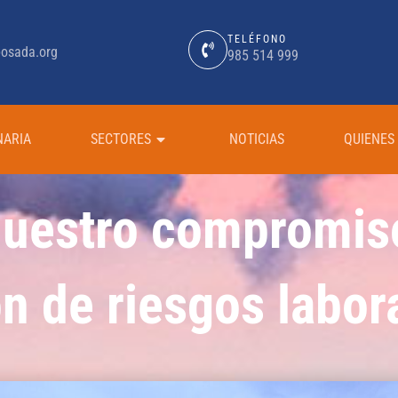
TELÉFONO
osada.org
985 514 999
NARIA
SECTORES
NOTICIAS
QUIENES
uestro compromiso
n de riesgos labor