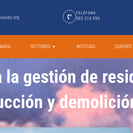
TELÉFONO
osada.org
985 514 999
NARIA
SECTORES
NOTICIAS
QUIENES
a la gestión de res
ucción y demolició