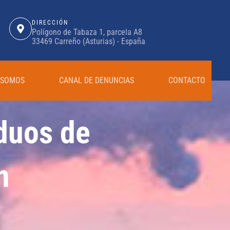
DIRECCIÓN
Polígono de Tabaza 1, parcela A8
33469 Carreño (Asturias) - España
 SOMOS
CANAL DE DENUNCIAS
CONTACTO
iduos de
n