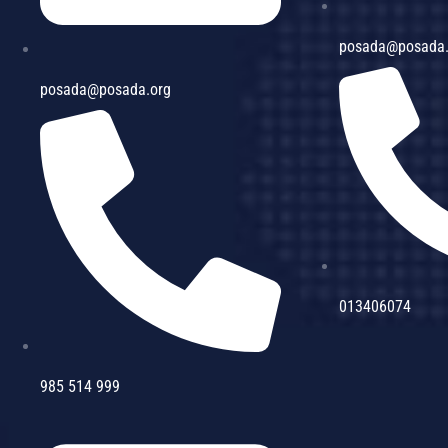
posada@posada
posada@posada.org
013406074
985 514 999